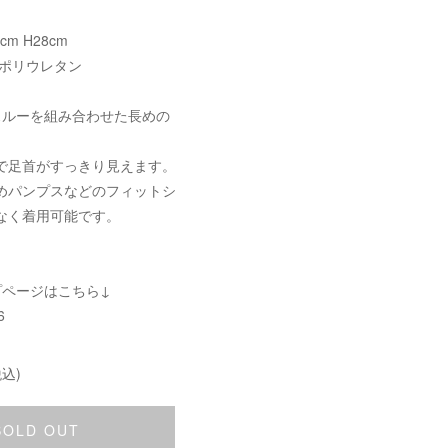
cm H28cm
 ポリウレタン
スルーを組み合わせた長めの
で足首がすっきり見えます。
めパンプスなどのフィットシ
なく着用可能です。
プページはこちら↓
6
込)
SOLD OUT