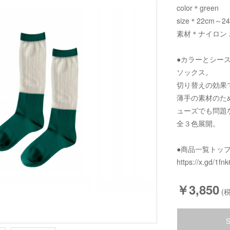
color＊green
size＊22cm～24
素材＊ナイロン
●カラーとシー
ソックス。
切り替えの効果
薄手の素材のた
ューズでも問題
全３色展開。
●商品一覧トッ
https://x.gd/1fnk
￥3,850
(税