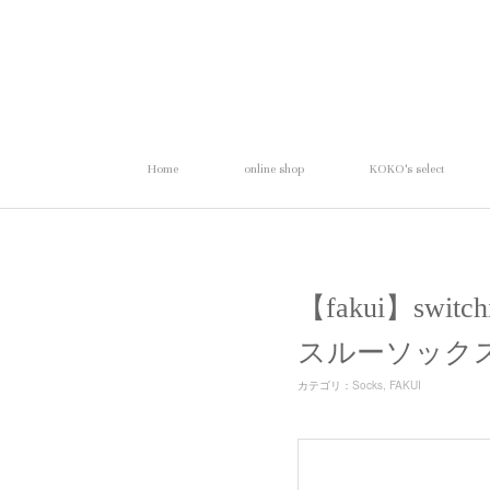
Home
online shop
KOKO's select
【fakui】swit
スルーソック
カテゴリ
：
Socks
FAKUI