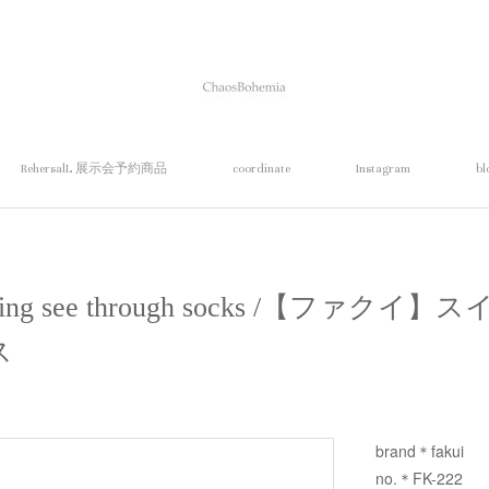
RehersalL 展示会予約商品
coordinate
Instagram
bl
ching see through socks /【ファ
ス
brand＊fakui
no.＊FK-222