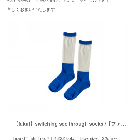
宜しくお願いいたします。
【fakui】switching see through socks /【ファクイ】スイッチングシースルーソックス
brand＊fakui no.＊FK-222 color＊blue size＊22cm～