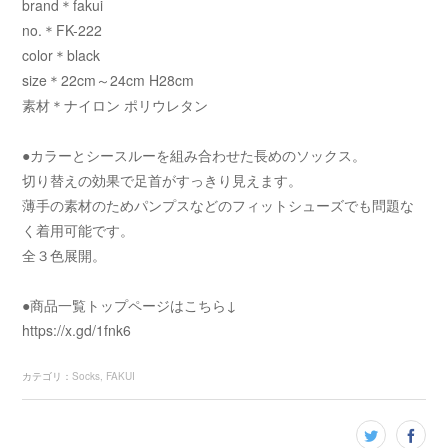
brand＊fakui
no.＊FK-222
color＊black
size＊22cm～24cm H28cm
素材＊ナイロン ポリウレタン
●カラーとシースルーを組み合わせた長めのソックス。
切り替えの効果で足首がすっきり見えます。
薄手の素材のためパンプスなどのフィットシューズでも問題な
く着用可能です。
全３色展開。
●商品一覧トップページはこちら↓
https://x.gd/1fnk6
カテゴリ
：
Socks
FAKUI