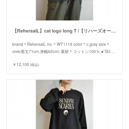
【RehersalL】cat logo long T /【リハーズオール】キャットロゴロンT
brand＊RehersalL no.＊WT1119 color＊c.gray size＊
one(着丈71cm,身幅62cm) 素材＊コットン100％ ●”SU…
￥12,100
(税込)