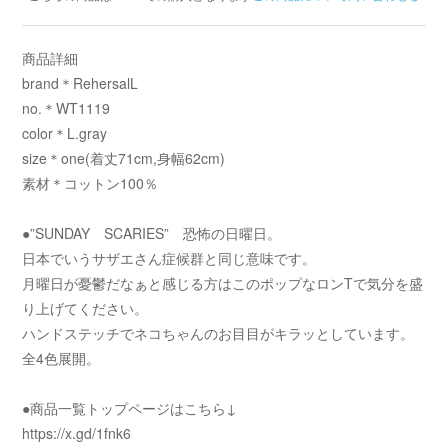
商品詳細
brand＊RehersalL
no.＊WT1119
color＊L.gray
size＊one(着丈71cm,身幅62cm)
素材＊コットン100％
●”SUNDAY SCARIES” 恐怖の日曜日。
日本でいうサザエさん症候群と同じ意味です。
月曜日が憂鬱だなぁと感じる方はこのポップなロンTで気分を盛
り上げてください。
ハンドステッチでネコちゃんのお目目がキラッとしています。
全4色展開。
●商品一覧トップページはこちら↓
https://x.gd/1fnk6