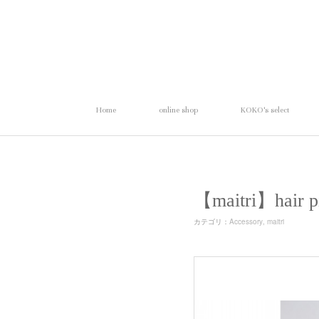
Home
online shop
KOKO's select
【maitri】ha
カテゴリ
：
Accessory
maitri