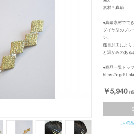
素材＊真鍮
●真鍮素材でで
ダイヤ型のプレ
ン。
槌目加工により
と温かみのある
●商品一覧トッ
https://x.gd/1fnk
￥5,940
(税
この商品