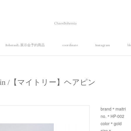
RehersalL 展示会予約商品
coordinate
Instagram
bl
ir pin /【マイトリー】ヘアピン
brand＊maitri
no.＊HP-002
color＊gold
size＊