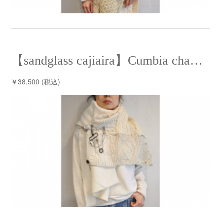
【sandglass cajiaira】Cumbia chaL chaL⁡ /【サンドグラス ケシアイラ】クンビアチャルチャル
￥38,500 (税込)