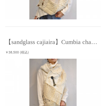
【sandglass cajiaira】Cumbia chaL chaL⁡ /【サンドグラス ケシアイラ】クンビアチャルチャル
￥38,500 (税込)