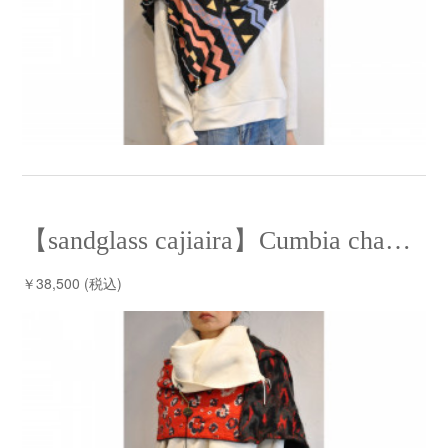
【sandglass cajiaira】Cumbia chaL chaL⁡ /【サンドグラス ケシアイラ】クンビアチャルチャル
￥38,500 (税込)