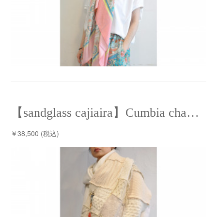
【sandglass cajiaira】Cumbia chaL chaL⁡ /【サンドグラス ケシアイラ】クンビアチャルチャル
￥38,500 (税込)