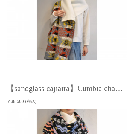
【sandglass cajiaira】Cumbia chaL chaL⁡ /【サンドグラス ケシアイラ】クンビアチャルチャル
￥38,500 (税込)