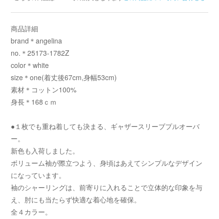
商品詳細
brand＊angelina
no.＊25173-1782Z
color＊white
size＊one(着丈後67cm,身幅53cm)
素材＊コットン100%
身長＊168ｃｍ
●１枚でも重ね着しても決まる、ギャザースリーブプルオーバ
ー。
新色も入荷しました。
ボリューム袖が際立つよう、身頃はあえてシンプルなデザイン
になっています。
袖のシャーリングは、前寄りに入れることで立体的な印象を与
え、肘にも当たらず快適な着心地を確保。
全４カラー。