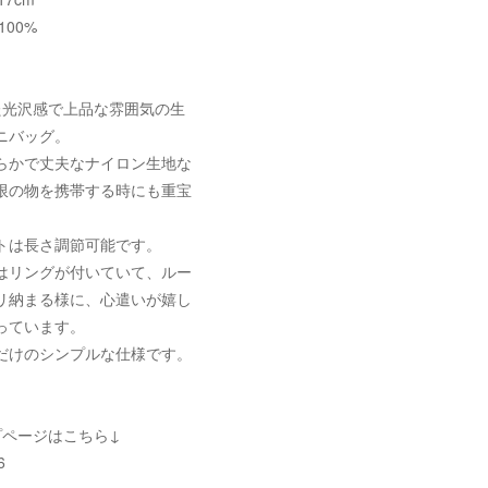
00%
た光沢感で上品な雰囲気の生
ニバッグ。
らかで丈夫なナイロン生地な
限の物を携帯する時にも重宝
トは長さ調節可能です。
はリングが付いていて、ルー
リ納まる様に、心遣いが嬉し
っています。
だけのシンプルな仕様です。
プページはこちら↓
6