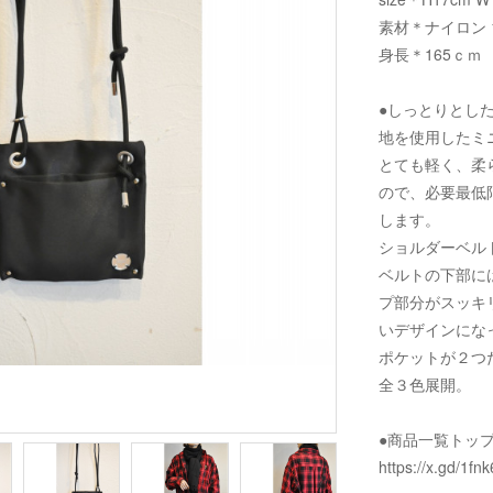
素材＊ナイロン 1
身長＊165ｃｍ
●しっとりとし
地を使用したミ
とても軽く、柔
ので、必要最低
します。
ショルダーベル
ベルトの下部に
プ部分がスッキ
いデザインにな
ポケットが２つ
全３色展開。
●商品一覧トッ
https://x.gd/1fnk