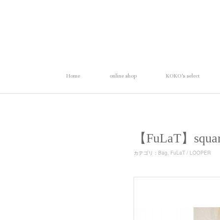
Home
online shop
KOKO's select
【FuLaT】sq
カテゴリ
：
Bag
FuLaT / LOOPER