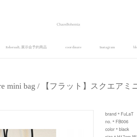
RehersalL 展示会予約商品
coordinate
Instagram
bl
uare mini bag / 【フラット】スクエ
brand＊FuLaT
no.＊FB006
color＊black
size＊H17cm W