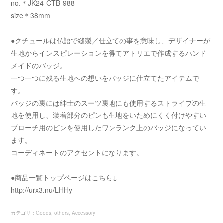
no.＊JK24-CTB-988
size＊38mm
●クチュールは仏語で縫製／仕立ての事を意味し、デザイナーが
生地からインスピレーションを得てアトリエで作成するハンド
メイドのバッジ。
一つ一つに残る生地への想いをバッジに仕立てたアイテムで
す。
バッジの裏には紳士のスーツ裏地にも使用するストライプの生
地を使用し、装着部分のピンも生地をいためにくく付けやすい
ブローチ用のピンを使用したワンランク上のバッジになってい
ます。
コーディネートのアクセントになります。
●商品一覧トップページはこちら↓
http://urx3.nu/LHHy
カテゴリ
：
Goods
others
Accessory