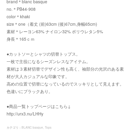
brand＊blanc basque
no.＊PB44-908
color＊khaki
size＊one（着丈 (前)63cm (後)67cm,身幅65cm)
素材＊レーヨン63% ナイロン32% ポリウレタン5%
身長＊165ｃｍ
●カットソーとシャツの切替トップス。
一枚で主役になるシーズンレスなアイテム。
素材は３素材切替でデザイン性も高く、袖部分の光沢のある素
材が大人カジュアルな印象です。
高めの位置で切替になっているのでスッキリとして見えます。
色違いにブラックあり。
●商品一覧トップページはこちら↓
http://urx3.nu/LHHy
カテゴリ
：
BLANC basque
Tops