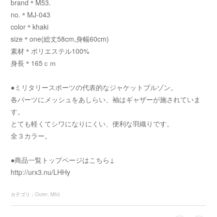
brand＊M53.
no.＊MJ-043
color＊khaki
size＊one(総丈58cm,身幅60cm)
素材＊ポリエステル100%
身長＊165ｃｍ
●ミリタリースポーツの代表的なジャケットブルゾン。
各パーツにメッシュをあしらい、袖はギャザーが施されていま
す。
とても軽くてシワになりにくい、便利な羽織りです。
全３カラー。
●商品一覧トップページはこちら↓
http://urx3.nu/LHHy
カテゴリ
：
Outer
M53