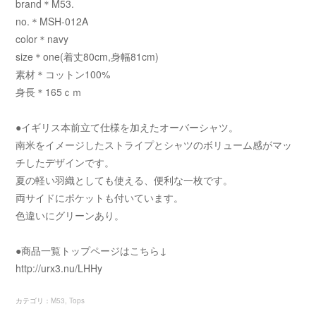
brand＊M53.
no.＊MSH-012A
color＊navy
size＊one(着丈80cm,身幅81cm)
素材＊コットン100%
身長＊165ｃｍ
●イギリス本前立て仕様を加えたオーバーシャツ。
南米をイメージしたストライプとシャツのボリューム感がマッ
チしたデザインです。
夏の軽い羽織としても使える、便利な一枚です。
両サイドにポケットも付いています。
色違いにグリーンあり。
●商品一覧トップページはこちら↓
http://urx3.nu/LHHy
カテゴリ
：
M53
Tops