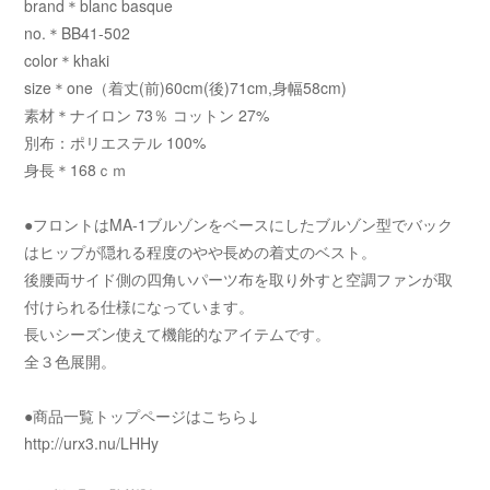
brand＊blanc basque
no.＊BB41-502
color＊khaki
size＊one（着丈(前)60cm(後)71cm,身幅58cm)
素材＊ナイロン 73％ コットン 27%
別布：ポリエステル 100%
身長＊168ｃｍ
●フロントはMA-1ブルゾンをベースにしたブルゾン型でバック
はヒップが隠れる程度のやや長めの着丈のベスト。
後腰両サイド側の四角いパーツ布を取り外すと空調ファンが取
付けられる仕様になっています。
長いシーズン使えて機能的なアイテムです。
全３色展開。
●商品一覧トップページはこちら↓
http://urx3.nu/LHHy