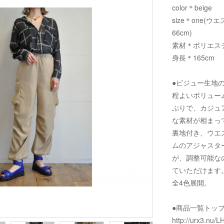
color＊beige
size＊one(ウ
66cm)
素材＊ポリエステ
身長＊165cm
●ビジュー生地
程よいボリュー
ぷりで、カジュ
な素材が相まっ
裏地付き、ウエ
ムのアジャスタ
が、調整可能な
ていただけます
全4色展開。
●商品一覧トッ
http://urx3.nu/L