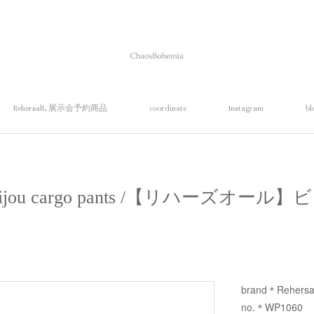
RehersalL 展示会予約商品
coordinate
Instagram
bl
】bijou cargo pants /【リハーズオ
brand＊Rehersa
no.＊WP1060