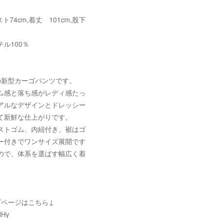
エスト74cm,着丈 101cm,股下
ル100％
の新型カーゴパンツです。
ム感と落ち感がレディ感たっ
アルなデザインとドレッシー
て新鮮な仕上がりです。
ストゴム、内紐付き、裾はゴ
ー付きでワンサイズ展開です
ので、体系を選ばす幅広く着
。
プページはこちら↓
HHy