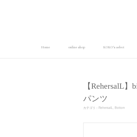
Home
online shop
KOKO's select
【RehersalL
パンツ
カテゴリ
：
RehersalL
Bottom