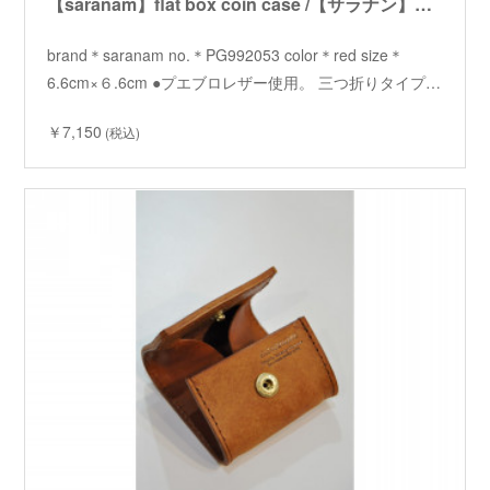
【saranam】flat box coin case /【サラナン】フラットボックスコインケース
brand＊saranam no.＊PG992053 color＊red size＊
6.6cm×６.6cm ●プエブロレザー使用。 三つ折りタイプ…
￥7,150
(税込)