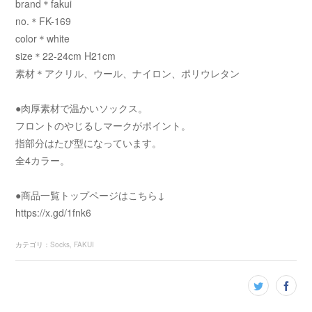
brand＊fakui
no.＊FK-169
color＊white
size＊22-24cm H21cm
素材＊アクリル、ウール、ナイロン、ポリウレタン
●肉厚素材で温かいソックス。
フロントのやじるしマークがポイント。
指部分はたび型になっています。
全4カラー。
●商品一覧トップページはこちら↓
https://x.gd/1fnk6
カテゴリ
：
Socks
FAKUI