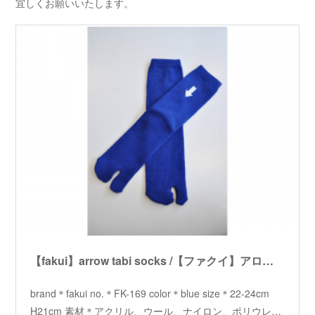
宜しくお願いいたします。
【fakui】arrow tabi socks /【ファクイ】アロータビソックス
brand＊fakui no.＊FK-169 color＊blue size＊22-24cm
H21cm 素材＊アクリル、ウール、ナイロン、ポリウレ…