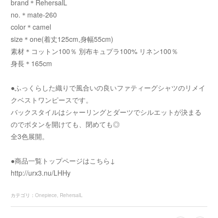
brand＊RehersalL
no.＊mate-260
color＊camel
size＊one(着丈125cm,身幅55cm)
素材＊コットン100％ 別布キュプラ100% リネン100％
身長＊165cm
●ふっくらした織りで風合いの良いファティーグシャツのリメイ
クベストワンピースです。
バックスタイルはシャーリングとダーツでシルエットが決まる
のでボタンを開けても、閉めても◎
全3色展開。
●商品一覧トップページはこちら↓
http://urx3.nu/LHHy
カテゴリ
：
Onepiece
RehersalL