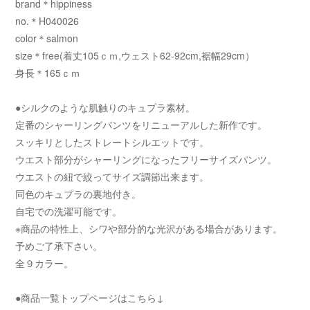
brand＊hippiness
no.＊H040026
color＊salmon
size＊free(着丈105ｃｍ,ウェスト62-92cm,裾幅29cm）
身長＊165ｃｍ
●シルクのような肌触りのキュプラ素材。
定番のシャーリングパンツをリニューアルした新作です。
スッキリとしたストレートシルエットです。
ウエスト部分がシャーリングになったフリーサイズパンツ。
ウエストの紐で絞ってサイズ調節出来ます。
同色のキュプラの裏地付き。
自宅での洗濯可能です。
※商品の特性上、シワや部分的な光沢がある場合があります。
予めご了承下さい。
全９カラー。
●商品一覧トップページはこちら↓