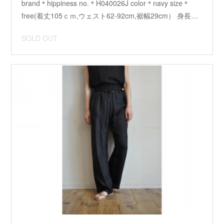
brand＊hippiness no.＊H040026J color＊navy size＊
free(着丈105ｃｍ,ウェスト62-92cm,裾幅29cm） 身長…
SOLD OUT