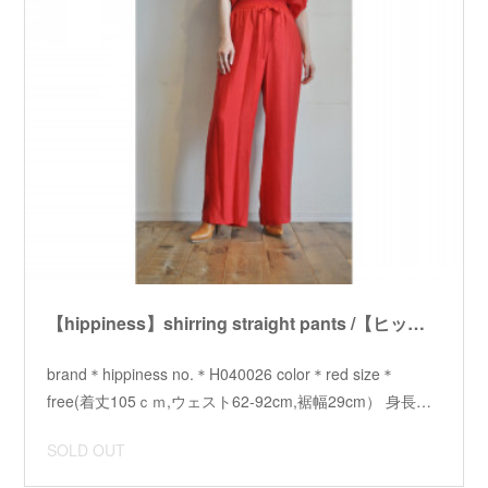
【hippiness】shirring straight pants /【ヒッピネス】シャーリングストレートパンツ
brand＊hippiness no.＊H040026 color＊red size＊
free(着丈105ｃｍ,ウェスト62-92cm,裾幅29cm） 身長…
SOLD OUT