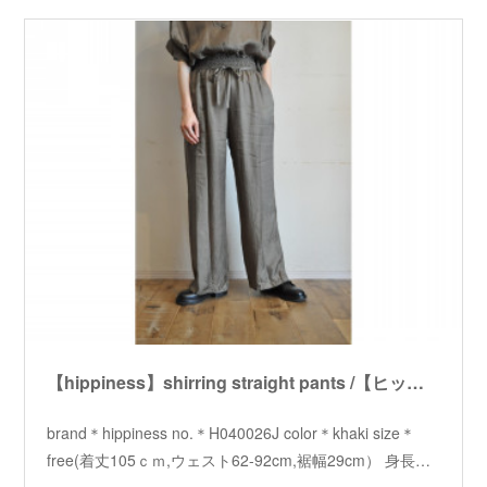
【hippiness】shirring straight pants /【ヒッピネス】シャーリングストレートパンツ
brand＊hippiness no.＊H040026J color＊khaki size＊
free(着丈105ｃｍ,ウェスト62-92cm,裾幅29cm） 身長…