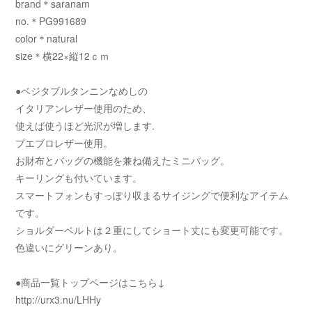
brand＊saranam
no.＊PG991689
color＊natural
size＊横22×縦12ｃｍ
●ベジタブルタンニンなめしの
イタリアンレザー使用のため、
使えば使うほど光沢が増します.
プエブロレザー使用。
お財布とバッグの機能を兼ね備えたミニバッグ。
キーリングも付いています。
スマートフォンもすっぽり収まるサイジングで便利なアイテム
です。
ショルダーベルトは２重にしてショート丈にも変更可能です。
色違いにグリーンあり。
●商品一覧トップページはこちら↓
http://urx3.nu/LHHy