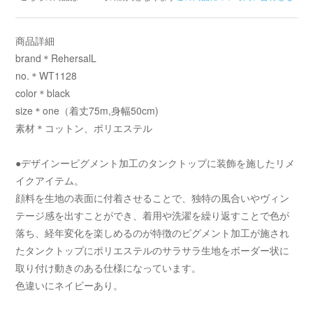
商品詳細
brand＊RehersalL
no.＊WT1128
color＊black
size＊one（着丈75m,身幅50cm)
素材＊コットン、ポリエステル
●デザインーピグメント加工のタンクトップに装飾を施したリメ
イクアイテム。
顔料を生地の表面に付着させることで、独特の風合いやヴィン
テージ感を出すことができ、着用や洗濯を繰り返すことで色が
落ち、経年変化を楽しめるのが特徴のピグメント加工が施され
たタンクトップにポリエステルのサラサラ生地をボーダー状に
取り付け動きのある仕様になっています。
色違いにネイビーあり。