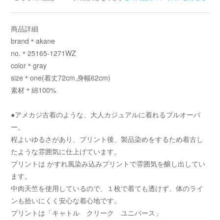
商品詳細
brand＊akane
no.＊25165-1271WZ
color＊gray
size＊one(着丈72cm,身幅62cm)
素材＊綿100%
●アメカジ古着のような、大人カジュアルに着れるプルオーバ
ー。
程よいゆるさがあり、プリント後、製品染めをするため着古し
たような雰囲気に仕上げています。
プリントは かすれ風染み込みプリントで雰囲気を醸し出してい
ます。
中肉天竺を使用しているので、１枚で着ても透けず、体のライ
ンも拾いにくく安心な着心地です。
プリントは「キャトル クリーク ユニバース」