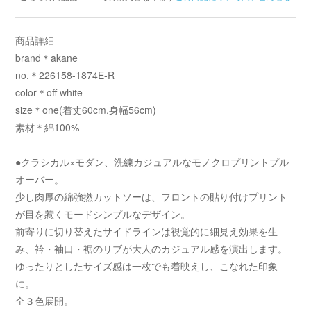
商品詳細
brand＊akane
no.＊226158-1874E-R
color＊off white
size＊one(着丈60cm,身幅56cm)
素材＊綿100%
●クラシカル×モダン、洗練カジュアルなモノクロプリントプル
オーバー。
少し肉厚の綿強撚カットソーは、フロントの貼り付けプリント
が目を惹くモードシンプルなデザイン。
前寄りに切り替えたサイドラインは視覚的に細見え効果を生
み、衿・袖口・裾のリブが大人のカジュアル感を演出します。
ゆったりとしたサイズ感は一枚でも着映えし、こなれた印象
に。
全３色展開。