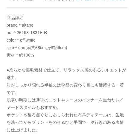
商品詳細
brand＊akane
no.＊26158-1831E-R
color＊off white
size＊one(着丈68cm,身幅59cm)
素材＊綿100%
●柔らかな裏毛素材で仕立て、リラックス感のあるシルエットが
魅力。
肘がしっかり隠れる半袖丈は季節の変わり目にも活躍する一着
です。
肌寒い時期には薄手のニットやレースのインナーを重ねたレイ
ヤードスタイルもおすすめ。
ポケットや後ろ襟ぐりにあしらわれた布帛ディテールは、生地
を洗ってからプリントをのせるひと手間で、奥行きのある表情
に仕上げました。