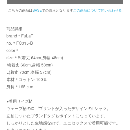
こちらの商品は
BASE
での購入となります
この商品について問い合わせる
商品詳細
brand＊FuLaT
no.＊FC015-B
color＊
size＊S(着丈 64cm,身幅 48cm)
M(着丈 66cm,身幅 53cm)
L(着丈 70cm,身幅 57cm)
素材＊コットン 100％
身長＊165ｃｍ
●着用サイズM
ウェーブ柄のロゴプリントが入ったデザインのTシャツ。
左袖についたブランドタグもポイントになっています。
しっかりとした生地感なので、ユニセックスで着用可能です。