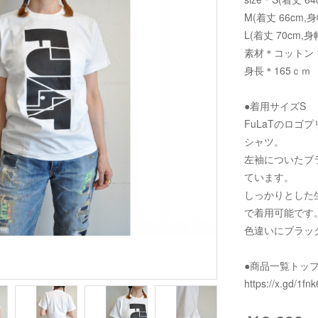
M(着丈 66cm,身
L(着丈 70cm,身幅
素材＊コットン 
身長＊165ｃｍ
●着用サイズS
FuLaTのロゴ
シャツ。
左袖についたブ
ています。
しっかりとした
で着用可能です
色違いにブラッ
●商品一覧トッ
https://x.gd/1fnk