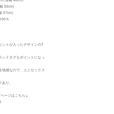
幅 53cm)
 57cm)
100％
プリントが入ったデザインのT
ランドタグもポイントになっ
生地感なので、ユニセックス
。
クあり。
プページはこちら↓
6