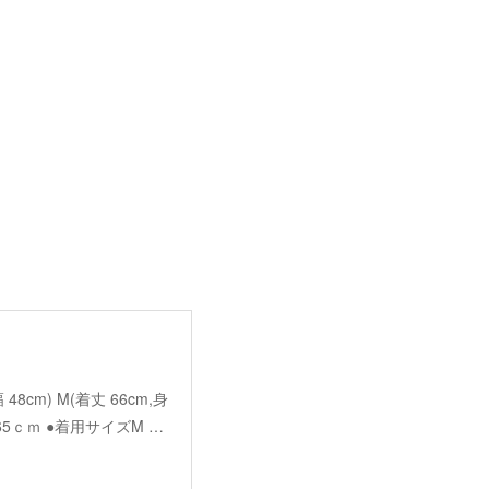
幅 48cm) M(着丈 66cm,身
＊165ｃｍ ●着用サイズM …