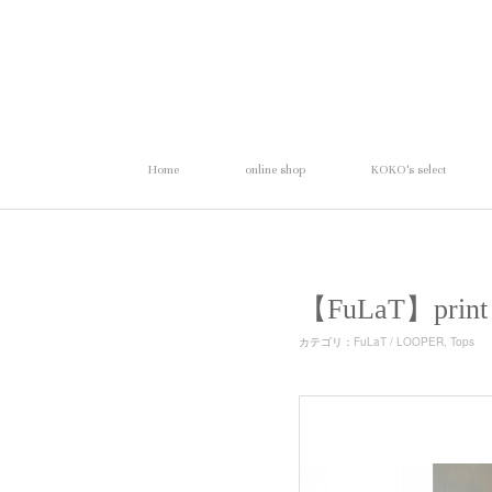
Home
online shop
KOKO's select
【FuLaT】pri
カテゴリ
：
FuLaT / LOOPER
Tops