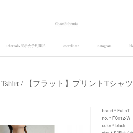
RehersalL 展示会予約商品
coordinate
Instagram
bl
nt Tshirt / 【フラット】プリントTシャ
brand＊FuLaT
no.＊FC012-W
color＊black
size＊S(着丈 64