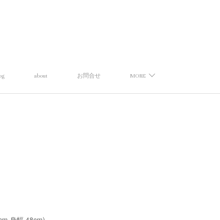
og
about
お問合せ
MORE
ツ
cm,身幅 48cm)