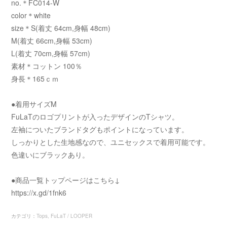
no.＊FC014-W
color＊white
size＊S(着丈 64cm,身幅 48cm)
M(着丈 66cm,身幅 53cm)
L(着丈 70cm,身幅 57cm)
素材＊コットン 100％
身長＊165ｃｍ
●着用サイズM
FuLaTのロゴプリントが入ったデザインのTシャツ。
左袖についたブランドタグもポイントになっています。
しっかりとした生地感なので、ユニセックスで着用可能です。
色違いにブラックあり。
●商品一覧トップページはこちら↓
https://x.gd/1fnk6
カテゴリ
：
Tops
FuLaT / LOOPER