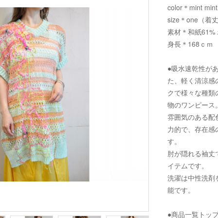
color＊mint mint
size＊one（着丈
素材＊和紙61%
身長＊168ｃｍ
●吸水速乾性が
た、軽く清涼感
クで様々な種類
物のワンピース
雰囲気のある配
力的で、存在感
す。
肘が隠れる袖丈
イテムです。
洗濯は中性洗剤
能です。
●商品一覧トッ