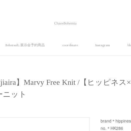
RehersalL 展示会予約商品
coordinate
Instagram
bl
× cajiaira】Marvy Free Knit /【ヒ
ーニット
brand＊hippines
no.＊HK286