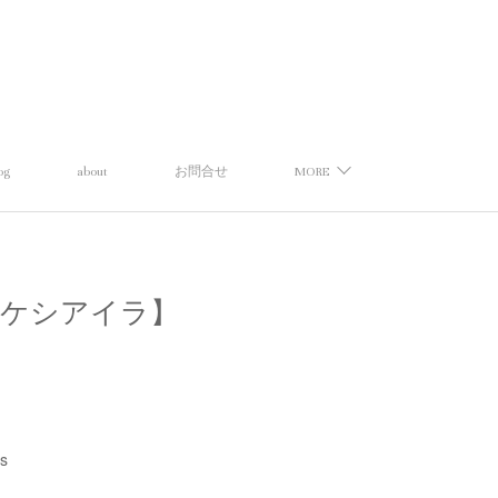
og
about
お問合せ
MORE
ッピネス×ケシアイラ】
s