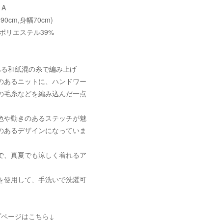
 A
90cm,身幅70cm)
 ポリエステル39%
ある和紙混の糸で編み上げ
のあるニットに、ハンドワー
の毛糸などを編み込んだ一点
。
色や動きのあるステッチが魅
のあるデザインになっていま
で、真夏でも涼しく着れるア
を使用して、手洗いで洗濯可
プページはこちら↓