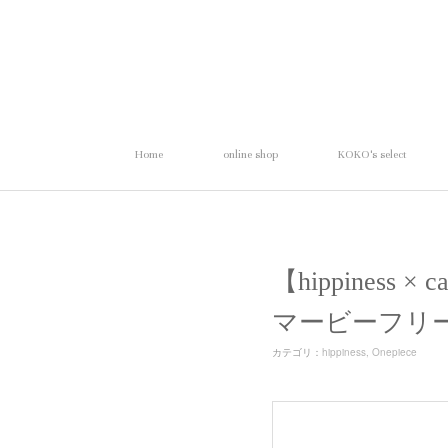
Home
online shop
KOKO's select
【hippiness 
マービーフリ
カテゴリ
：
hippiness
Onepiece