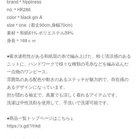
brand＊hippiness
no.＊HK286
color＊black gin A
size＊one（着丈90cm,身幅70cm)
素材＊和紙61% ポリエステル39%
身長＊168ｃｍ
●吸水速乾性がある和紙混の糸で編み上げた、軽く清涼感のある
ニットに、ハンドワークで様々な種類の毛糸などを編み込んだ
一点物のワンピース。
雰囲気のある配色や動きのあるステッチが魅力的で、存在感の
あるデザインになっています。
肘が隠れる袖丈で、真夏でも涼しく着れるアイテムです。
洗濯は中性洗剤を使用して、手洗いで洗濯可能です。
●商品一覧トップページはこちら↓
https://x.gd/1fnk6