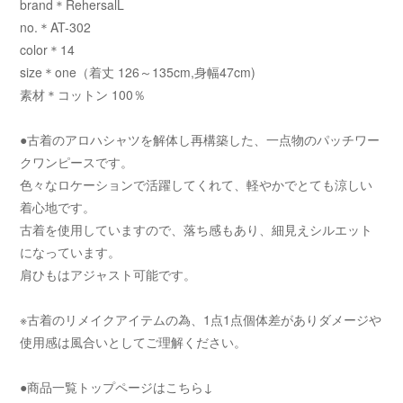
brand＊RehersalL
no.＊AT-302
color＊14
size＊one（着丈 126～135cm,身幅47cm)
素材＊コットン 100％
●古着のアロハシャツを解体し再構築した、一点物のパッチワー
クワンピースです。
色々なロケーションで活躍してくれて、軽やかでとても涼しい
着心地です。
古着を使用していますので、落ち感もあり、細見えシルエット
になっています。
肩ひもはアジャスト可能です。
※古着のリメイクアイテムの為、1点1点個体差がありダメージや
使用感は風合いとしてご理解ください。
●商品一覧トップページはこちら↓