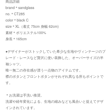
商品詳細
brand＊sandglass
no.＊CT285
color＊black C
size＊XL（着丈 75cm 身幅 62cm)
素材＊ポリエステル100%
身長＊165cm
●デザイナーがストックしていた希少な生地やヴィンテージのブ
レード・レースなど贅沢に使い装飾した、オーバーサイズの半
袖シャツ。
唯一無二の存在感が漂う一点物のアイテムです。
襟のボタンとフロントボタンがそれぞれ異なる所もポイントで
す。
＊お洗濯は手洗い推奨。
洗濯や経年変化による、生地の縮みなども風合いと捉えてデザ
インされています。