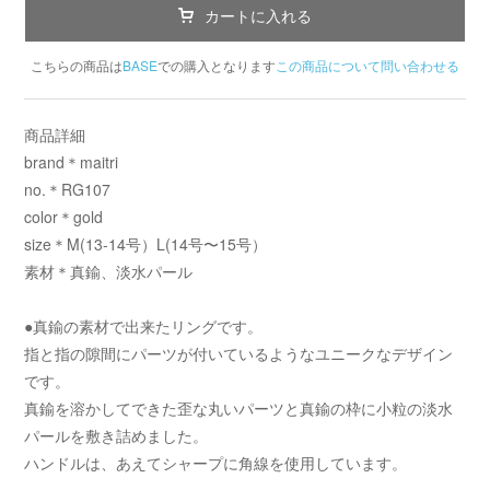
カートに入れる
こちらの商品は
BASE
での購入となります
この商品について問い合わせる
商品詳細
brand＊maitri
no.＊RG107
color＊gold
size＊M(13-14号）L(14号〜15号）
素材＊真鍮、淡水パール
●真鍮の素材で出来たリングです。
指と指の隙間にパーツが付いているようなユニークなデザイン
です。
真鍮を溶かしてできた歪な丸いパーツと真鍮の枠に小粒の淡水
パールを敷き詰めました。
ハンドルは、あえてシャープに角線を使用しています。