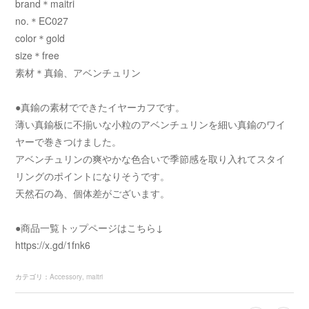
brand＊maitri
no.＊EC027
color＊gold
size＊free
素材＊真鍮、アベンチュリン
●真鍮の素材でできたイヤーカフです。
薄い真鍮板に不揃いな小粒のアベンチュリンを細い真鍮のワイ
ヤーで巻きつけました。
アベンチュリンの爽やかな色合いで季節感を取り入れてスタイ
リングのポイントになりそうです。
天然石の為、個体差がございます。
●商品一覧トップページはこちら↓
https://x.gd/1fnk6
カテゴリ
：
Accessory
maitri