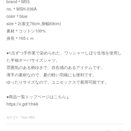
brand＊M53.
no.＊MSH-036A
color＊blue
size＊2(着丈76cm,身幅69cm)
素材＊コットン100%
身長＊165ｃｍ
●1点ずつ手作業で染められた、ワッシャーしぼり生地を使用し
た半袖オーバサイズシャツ。
雰囲気のある柄ゆきで、存在感のあるアイテムです。
薄手の素材なので、夏の軽い羽織にも便利です。
ゆったりサイズなので、ユニセックスで着用可能です。
●商品一覧トップページはこちら↓
https://x.gd/1fnk6
カテゴリ
：
Tops
M53