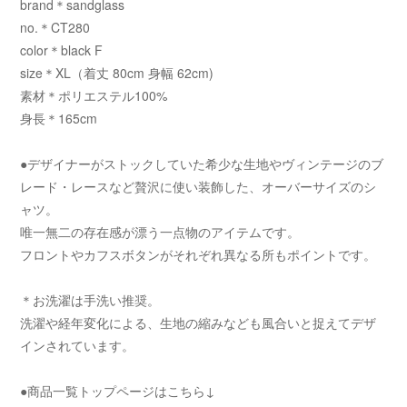
brand＊sandglass
no.＊CT280
color＊black F
size＊XL（着丈 80cm 身幅 62cm)
素材＊ポリエステル100%
身長＊165cm
●デザイナーがストックしていた希少な生地やヴィンテージのブ
レード・レースなど贅沢に使い装飾した、オーバーサイズのシ
ャツ。
唯一無二の存在感が漂う一点物のアイテムです。
フロントやカフスボタンがそれぞれ異なる所もポイントです。
＊お洗濯は手洗い推奨。
洗濯や経年変化による、生地の縮みなども風合いと捉えてデザ
インされています。
●商品一覧トップページはこちら↓