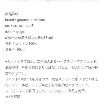
商品詳細
brand＊garance et violette
no.＊26155-1923Z
color＊beige
size＊one(着丈63cm,身幅63cm)
素材＊コットン100%
身長＊165cm
●カットオフで遊ぶ、立体感のあるハーフスリーブスウェット。
肩線や袖口を部分的に切りっぱなしにした、程よいラフ感が特
徴のデザイン。
フロントの縫い代を見せつつ、配色ステッチでさりげなく抑え
たディテールは、シンプルながら印象的なアクセントに。
シーズンレスで着回せるベーシックなミニ裏毛を使用。
全3色展開。