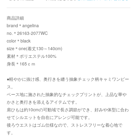
商品詳細
brand＊angelina
no.＊26163-2077WC
color＊black
size＊one(着丈130～140cm)
素材＊ポリエステル100%
身長＊165ｃｍ
●軽やかに抜け感、奥行きを纏う抽象チェック柄キャミワンピー
ス。
ベース地に施された抽象的なチェックプリントが、上品な華や
かさと奥行きを添えるアイテムです。
肩ひもは約10cmの可動域で長さ調節ができ、好みや体型に合わ
せてシルエットを自在にアレンジ可能です。
後ろウエストはゴム仕様なので、ストレスフリーな着心地で
す。