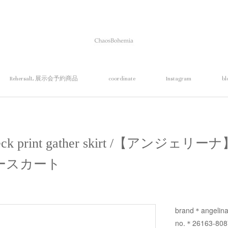
RehersalL 展示会予約商品
coordinate
Instagram
bl
heck print gather skirt /【アンジ
ースカート
brand＊angelin
no.＊26163-80