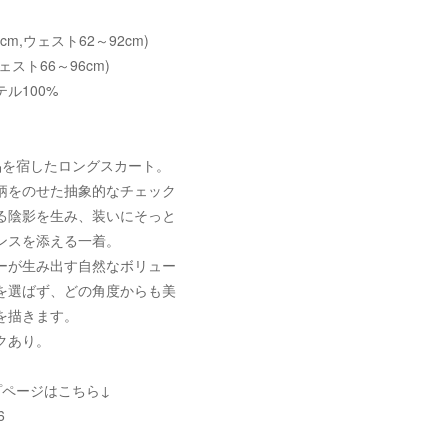
3cm,ウェスト62～92cm)
ウェスト66～96cm)
ル100%
品を宿したロングスカート。
柄をのせた抽象的なチェック
る陰影を生み、装いにそっと
ンスを添える一着。
ーが生み出す自然なボリュー
を選ばず、どの角度からも美
を描きます。
クあり。
プページはこちら↓
6