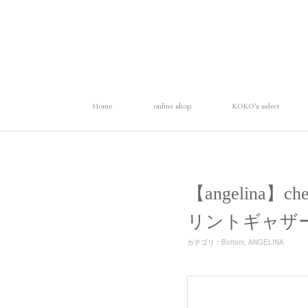
Home
online shop
KOKO's select
【angelina】c
リントギャザ
カテゴリ
：
Bottom
ANGELINA