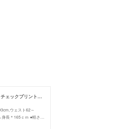
【angelina】check print gather skirt /【アンジェリーナ】チェックプリントギャザースカート
(着丈93cm,ウェスト62～
% 身長＊165ｃｍ ●軽さ…