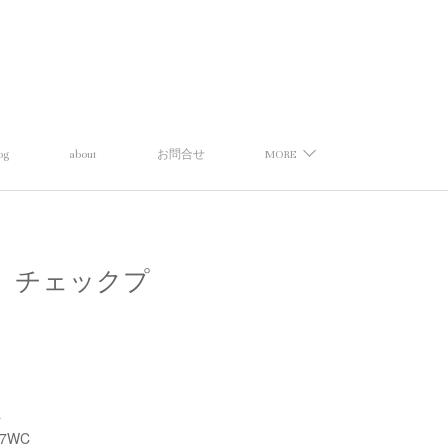
og
about
お問合せ
MORE
ェリーナ】チェックプ
a
87WC