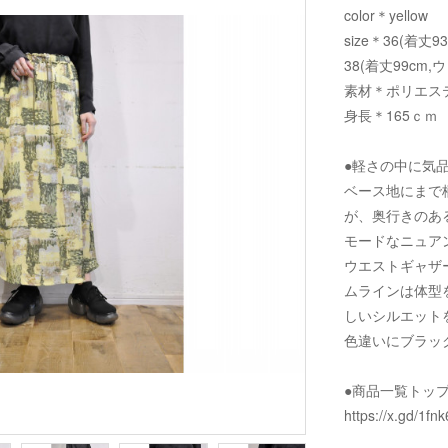
color＊yellow
size＊36(着丈9
38(着丈99cm,
素材＊ポリエステ
身長＊165ｃｍ
●軽さの中に気
ベース地にまで
が、奥行きのあ
モードなニュア
ウエストギャザ
ムラインは体型
しいシルエット
色違いにブラッ
●商品一覧トッ
https://x.gd/1fnk