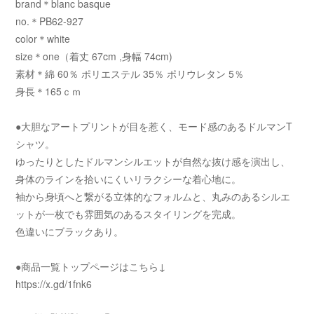
brand＊blanc basque
no.＊PB62-927
color＊white
size＊one（着丈 67cm ,身幅 74cm)
素材＊綿 60％ ポリエステル 35％ ポリウレタン 5％
身長＊165ｃｍ
●大胆なアートプリントが目を惹く、モード感のあるドルマンT
シャツ。
ゆったりとしたドルマンシルエットが自然な抜け感を演出し、
身体のラインを拾いにくいリラクシーな着心地に。
袖から身頃へと繋がる立体的なフォルムと、丸みのあるシルエ
ットが一枚でも雰囲気のあるスタイリングを完成。
色違いにブラックあり。
●商品一覧トップページはこちら↓
https://x.gd/1fnk6