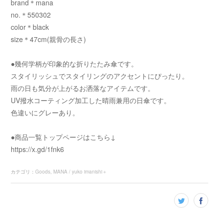
brand＊mana
no.＊550302
color＊black
size＊47cm(親骨の長さ)
●幾何学柄が印象的な折りたたみ傘です。
スタイリッシュでスタイリングのアクセントにぴったり。
雨の日も気分が上がるお洒落なアイテムです。
UV撥水コーティング加工した晴雨兼用の日傘です。
色違いにグレーあり。
●商品一覧トップページはこちら↓
https://x.gd/1fnk6
カテゴリ
：
Goods
MANA / yuko imanishi＋