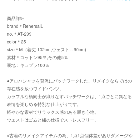
商品詳細
brand＊RehersalL
no.＊AT-299
color＊25
size＊M（着丈 102cm,ウェスト～90cm)
素材＊コットン95％,その他5％
裏地：キュプラ100％
●アロハシャツを贅沢にパッチワークした、リメイクならではの
存在感を放つワイドパンツ。
カラフルな柄同士が織りなすパッチワークは、1点ごとに異なる
表情を楽しめる特別な仕上がりです。
軽やかな素材でリラックス感のある履き心地。
ウエストはゴムと紐の仕様でストレスフリー。
※古着のリメイクアイテムの為、1点1点個体差がありダメージや