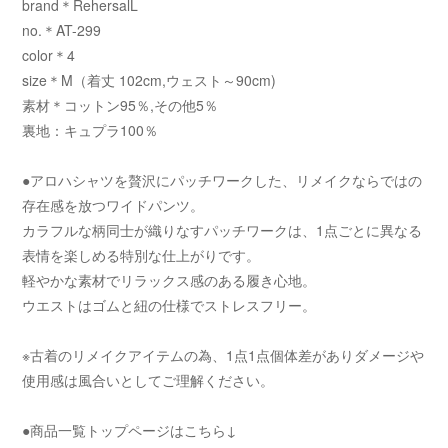
brand＊RehersalL
no.＊AT-299
color＊4
size＊M（着丈 102cm,ウェスト～90cm)
素材＊コットン95％,その他5％
裏地：キュプラ100％
●アロハシャツを贅沢にパッチワークした、リメイクならではの
存在感を放つワイドパンツ。
カラフルな柄同士が織りなすパッチワークは、1点ごとに異なる
表情を楽しめる特別な仕上がりです。
軽やかな素材でリラックス感のある履き心地。
ウエストはゴムと紐の仕様でストレスフリー。
※古着のリメイクアイテムの為、1点1点個体差がありダメージや
使用感は風合いとしてご理解ください。
●商品一覧トップページはこちら↓