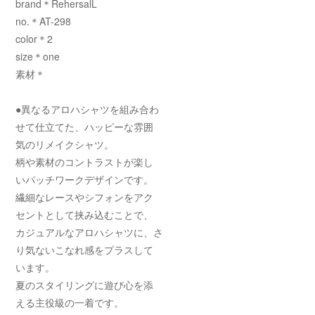
brand＊RehersalL
no.＊AT-298
color＊2
size＊one
素材＊
●異なるアロハシャツを組み合わ
せて仕立てた、ハッピーな雰囲
気のリメイクシャツ。
柄や素材のコントラストが楽し
いパッチワークデザインです。
繊細なレースやシフォンをアク
セントとして挟み込むことで、
カジュアルなアロハシャツに、さ
り気ないこなれ感をプラスして
います。
夏のスタイリングに遊び心を添
える主役級の一着です。