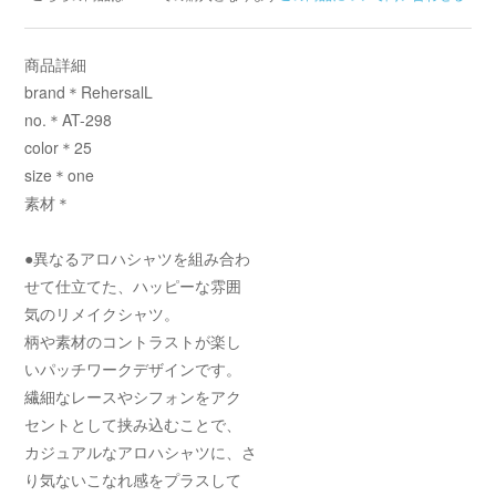
商品詳細
brand＊RehersalL
no.＊AT-298
color＊25
size＊one
素材＊
●異なるアロハシャツを組み合わ
せて仕立てた、ハッピーな雰囲
気のリメイクシャツ。
柄や素材のコントラストが楽し
いパッチワークデザインです。
繊細なレースやシフォンをアク
セントとして挟み込むことで、
カジュアルなアロハシャツに、さ
り気ないこなれ感をプラスして