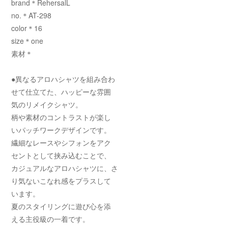
brand＊RehersalL
no.＊AT-298
color＊16
size＊one
素材＊
●異なるアロハシャツを組み合わ
せて仕立てた、ハッピーな雰囲
気のリメイクシャツ。
柄や素材のコントラストが楽し
いパッチワークデザインです。
繊細なレースやシフォンをアク
セントとして挟み込むことで、
カジュアルなアロハシャツに、さ
り気ないこなれ感をプラスして
います。
夏のスタイリングに遊び心を添
える主役級の一着です。