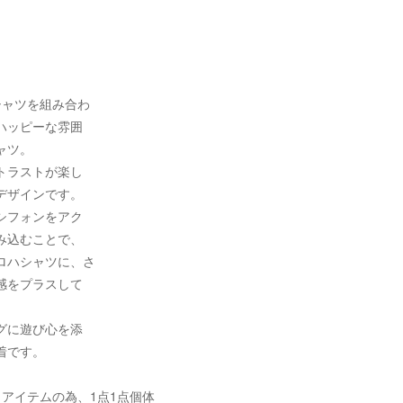
シャツを組み合わ
ハッピーな雰囲
ャツ。
トラストが楽し
デザインです。
シフォンをアク
み込むことで、
ロハシャツに、さ
感をプラスして
グに遊び心を添
着です。
クアイテムの為、1点1点個体