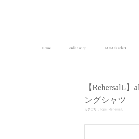
Home
online shop
KOKO's select
【RehersalL
ングシャツ
カテゴリ
：
Tops
RehersalL