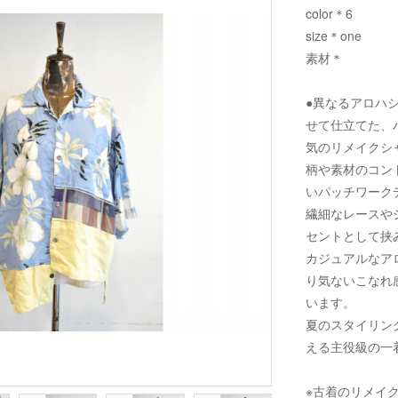
color＊6
size＊one
素材＊
●異なるアロハ
せて仕立てた、
気のリメイクシ
柄や素材のコン
いパッチワーク
繊細なレースや
セントとして挟
カジュアルなア
り気ないこなれ
います。
夏のスタイリン
える主役級の一
※古着のリメイ