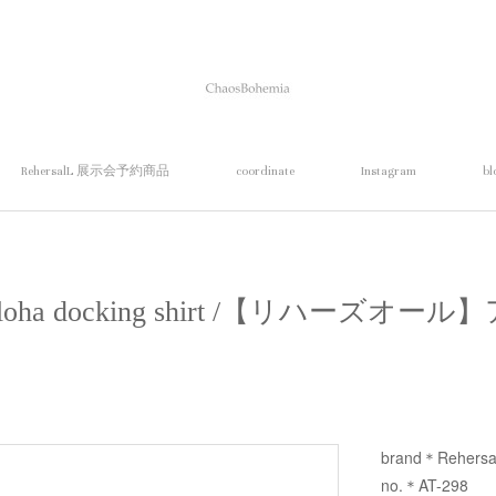
RehersalL 展示会予約商品
coordinate
Instagram
bl
】aloha docking shirt /【リハーズ
brand＊Rehersa
no.＊AT-298