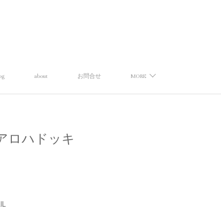
og
about
お問合せ
MORE
オール】アロハドッキ
lL