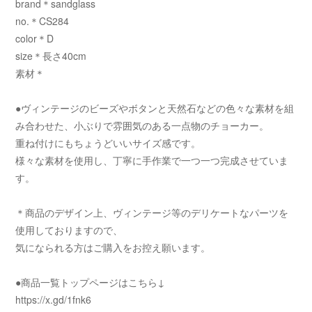
brand＊sandglass
no.＊CS284
color＊D
size＊長さ40cm
素材＊
●ヴィンテージのビーズやボタンと天然石などの色々な素材を組
み合わせた、小ぶりで雰囲気のある一点物のチョーカー。
重ね付けにもちょうどいいサイズ感です。
様々な素材を使用し、丁寧に手作業で一つ一つ完成させていま
す。
＊商品のデザイン上、ヴィンテージ等のデリケートなパーツを
使用しておりますので、
気になられる方はご購入をお控え願います。
●商品一覧トップページはこちら↓
https://x.gd/1fnk6