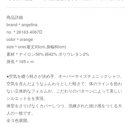
商品詳細
brand＊angelina
no.＊26163-4067D
color＊orange
size＊one(着丈93cm,身幅80cm)
素材＊ナイロン56% 綿42% ポリウレタン2%
身長＊165ｃｍ
●空気を纏う軽さが決め手、オーバーサイズチュニックシャツ。
空気を含んだようなふんわりとした軽さで、体のラインを拾わ
ない立体的なフォルムが、こだわりのパターンによって美しい
シルエットをを実現。
体型をさりげなくカバーしつつ、洗練された抜け感をつくる大
人の一枚です。
全３色展開。