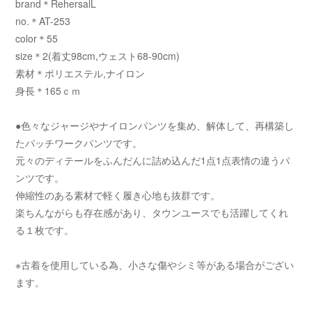
brand＊RehersalL
no.＊AT-253
color＊55
size＊2(着丈98cm,ウェスト68-90cm)
素材＊ポリエステル,ナイロン
身長＊165ｃｍ
●色々なジャージやナイロンパンツを集め、解体して、再構築し
たパッチワークパンツです。
元々のディテールをふんだんに詰め込んだ1点1点表情の違うパ
ンツです。
伸縮性のある素材で軽く履き心地も抜群です。
楽ちんながらも存在感があり、タウンユースでも活躍してくれ
る１枚です。
※古着を使用している為、小さな傷やシミ等がある場合がござい
ます。