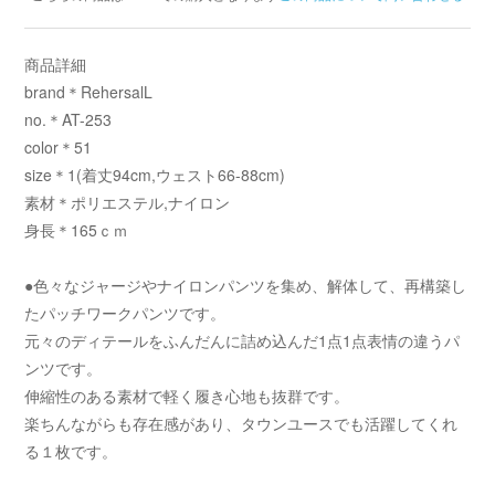
商品詳細
brand＊RehersalL
no.＊AT-253
color＊51
size＊1(着丈94cm,ウェスト66-88cm)
素材＊ポリエステル,ナイロン
身長＊165ｃｍ
●色々なジャージやナイロンパンツを集め、解体して、再構築し
たパッチワークパンツです。
元々のディテールをふんだんに詰め込んだ1点1点表情の違うパ
ンツです。
伸縮性のある素材で軽く履き心地も抜群です。
楽ちんながらも存在感があり、タウンユースでも活躍してくれ
る１枚です。