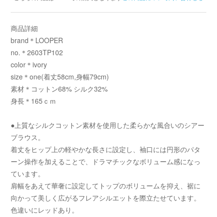
商品詳細
brand＊LOOPER
no.＊2603TP102
color＊ivory
size＊one(着丈58cm,身幅79cm)
素材＊コットン68% シルク32%
身長＊165ｃｍ
●上質なシルクコットン素材を使用した柔らかな風合いのシアー
ブラウス。
着丈をヒップ上の軽やかな長さに設定し、袖口には円形のパタ
ーン操作を加えることで、ドラマチックなボリューム感になっ
ています。
肩幅をあえて華奢に設定してトップのボリュームを抑え、裾に
向かって美しく広がるフレアシルエットを際立たせています。
色違いにレッドあり。