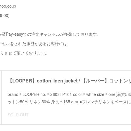
oo.co.jp
9:00)
済Pay-easyでの注文キャンセルが多発しております。
ンセルをされた履歴があるお客様には
断りさせて頂いております。
【LOOPER】cotton linen jacket / 【ルーパー】コ
brand＊LOOPER no.＊2603TP101 color＊white size＊one(着
ットン50% リネン50% 身長＊165ｃｍ ●フレンチリネンをベー
SOLD OUT