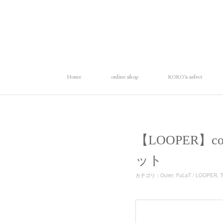
Home
online shop
KOKO's select
【LOOPER】co
ット
カテゴリ
：
Outer
FuLaT / LOOPER
T