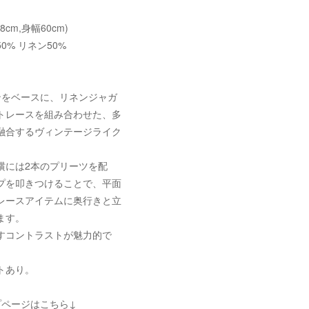
58cm,身幅60cm)
0% リネン50%
ンをベースに、リネンジャガ
トレースを組み合わせた、多
融合するヴィンテージライク
横には2本のプリーツを配
プを叩きつけることで、平面
レースアイテムに奥行きと立
ます。
すコントラストが魅力的で
トあり。
プページはこちら↓