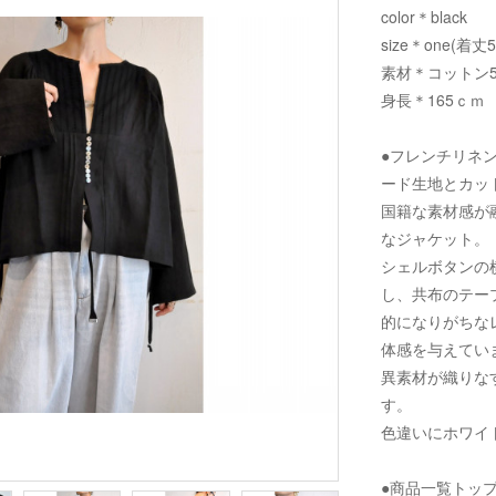
color＊black
size＊one(着丈
素材＊コットン5
身長＊165ｃｍ
●フレンチリネ
ード生地とカッ
国籍な素材感が
なジャケット。
シェルボタンの
し、共布のテー
的になりがちな
体感を与えてい
異素材が織りな
す。
色違いにホワイ
●商品一覧トッ