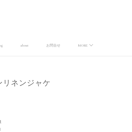
og
about
お問合せ
MORE
コットンリネンジャケ
R
1