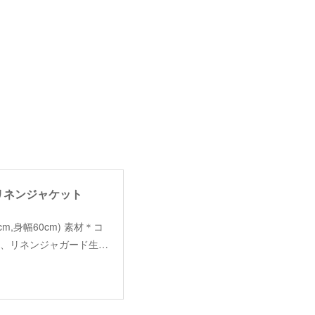
ットンリネンジャケット
丈58cm,身幅60cm) 素材＊コ
スに、リネンジャガード生…