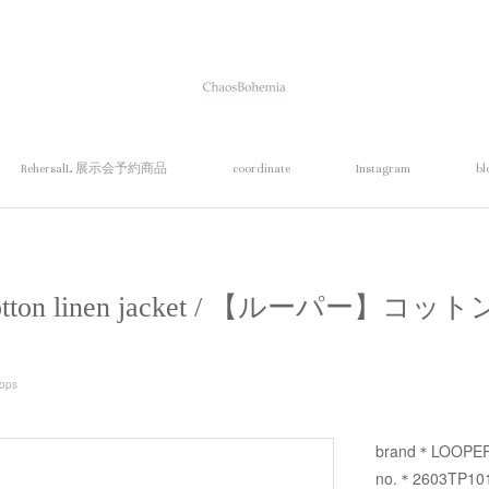
RehersalL 展示会予約商品
coordinate
Instagram
bl
tton linen jacket / 【ルーパー】
ops
brand＊LOOPE
no.＊2603TP10